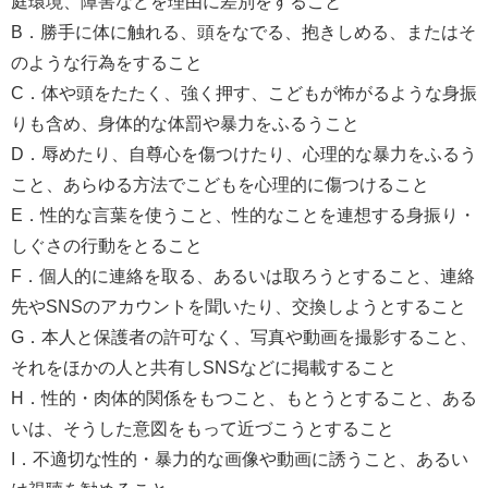
庭環境、障害などを理由に差別をすること
B．勝手に体に触れる、頭をなでる、抱きしめる、またはそ
のような行為をすること
C．体や頭をたたく、強く押す、こどもが怖がるような身振
りも含め、身体的な体罰や暴力をふるうこと
D．辱めたり、自尊心を傷つけたり、心理的な暴力をふるう
こと、あらゆる方法でこどもを心理的に傷つけること
E．性的な言葉を使うこと、性的なことを連想する身振り・
しぐさの行動をとること
F．個人的に連絡を取る、あるいは取ろうとすること、連絡
先やSNSのアカウントを聞いたり、交換しようとすること
G．本人と保護者の許可なく、写真や動画を撮影すること、
それをほかの人と共有しSNSなどに掲載すること
H．性的・肉体的関係をもつこと、もとうとすること、ある
いは、そうした意図をもって近づこうとすること
I．不適切な性的・暴力的な画像や動画に誘うこと、あるい