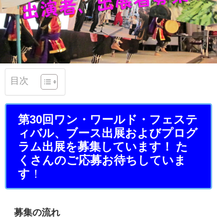
目次
第30回ワン・ワールド・フェステ
ィバル、ブース出展およびプログ
ラム出展を募集しています！
た
くさんのご応募
お待ち
していま
す
！
募集の流れ