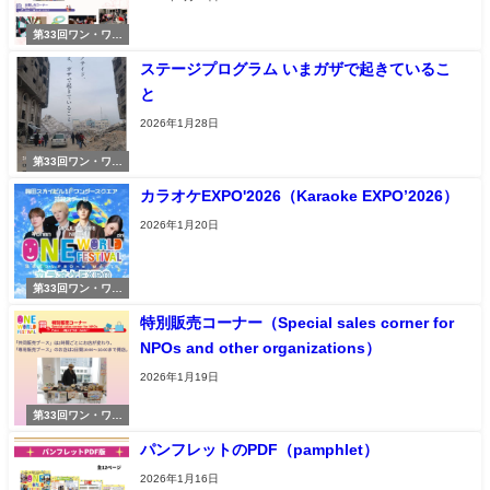
第33回ワン・ワー
ルド・フェスティ
ステージプログラム いまガザで起きているこ
バル
と
2026年1月28日
第33回ワン・ワー
ルド・フェスティ
カラオケEXPO'2026（Karaoke EXPO’2026）
バル
2026年1月20日
第33回ワン・ワー
ルド・フェスティ
特別販売コーナー（Special sales corner for
バル
NPOs and other organizations）
2026年1月19日
第33回ワン・ワー
ルド・フェスティ
パンフレットのPDF（pamphlet）
バル
2026年1月16日