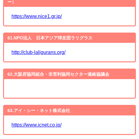
ー）
https://www.nice1.gr.jp/
61.NPO法人 日本アジア球友団ラリグラス
http://club-laligurans.org/
62.大阪府協同組合・非営利協同セクター連絡協議会
63.アイ・シー・ネット株式会社
https://www.icnet.co.jp/