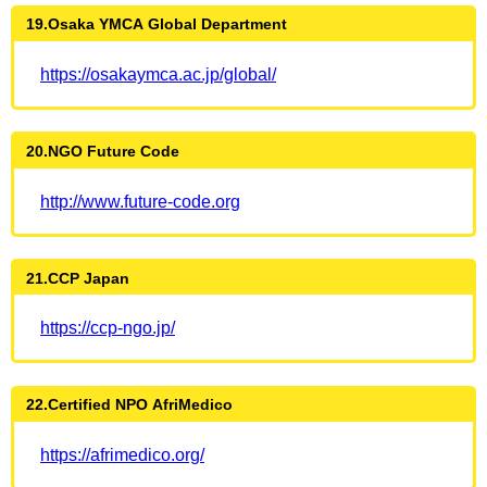
19.Osaka YMCA Global Department
https://osakaymca.ac.jp/global/
20.NGO Future Code
http://www.future-code.org
21.CCP Japan
https://ccp-ngo.jp/
22.Certified NPO AfriMedico
https://afrimedico.org/