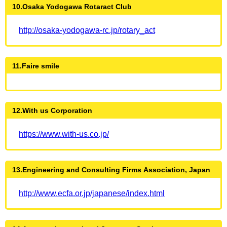
10.Osaka Yodogawa Rotaract Club
http://osaka-yodogawa-rc.jp/rotary_act
11.Faire smile
12.With us Corporation
https://www.with-us.co.jp/
13.Engineering and Consulting Firms Association, Japan
http://www.ecfa.or.jp/japanese/index.html