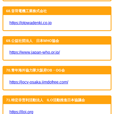
68.音羽電機工業株式会社
https://otowadenki.co.jp
69.公益社団法人 日本WHO協会
https://www.japan-who.or.jp/
70.青年海外協力隊大阪府OB・OG会
https://jocv-osaka.jimdofree.com/
71.特定非営利活動法人 ILO活動推進日本協議会
https://iloj.org