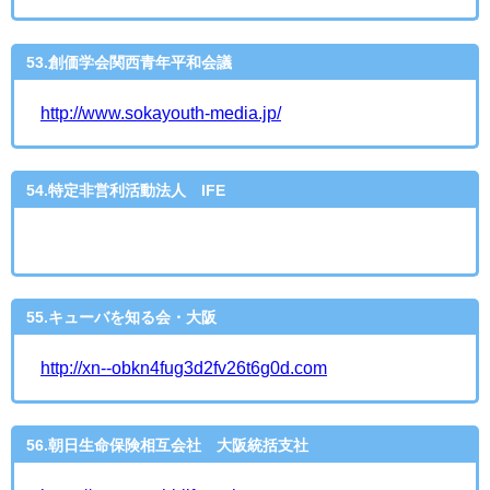
53.創価学会関西青年平和会議
http://www.sokayouth-media.jp/
54.特定非営利活動法人 IFE
55.キューバを知る会・大阪
http://xn--obkn4fug3d2fv26t6g0d.com
56.朝日生命保険相互会社 大阪統括支社