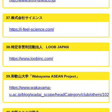
http://www.erini-unesco.jp/
37.株式会社サイエンス
https://i-feel-science.com/
38.特定非営利活動法人 LOOB JAPAN
https://www.loobinc.com/
39.和歌山大学「Wakayama ASEAN Project」
https://www.wakayama-
u.ac.jp/blog/wadai_scope/headCategory/club/others/1029