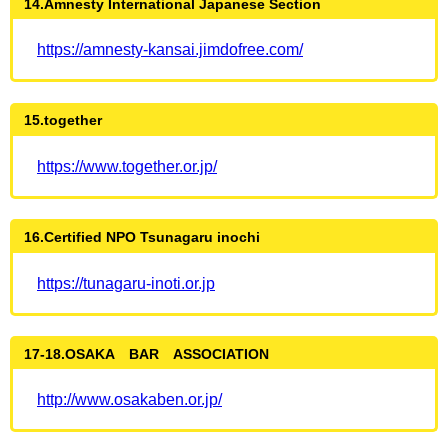
14.Amnesty International Japanese Section
https://amnesty-kansai.jimdofree.com/
15.together
https://www.together.or.jp/
16.Certified NPO Tsunagaru inochi
https://tunagaru-inoti.or.jp
17-18.OSAKA BAR ASSOCIATION
http://www.osakaben.or.jp/