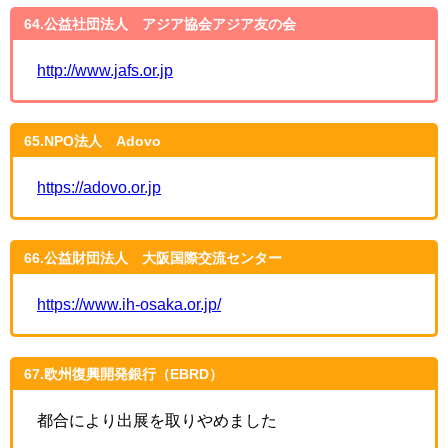
64.公益社団法人 アジア協会アジア友の会
http://www.jafs.or.jp
65.NPO法人 Adovo
https://adovo.or.jp
66.公益財団法人 大阪国際交流センター
https://www.ih-osaka.or.jp/
67.欧州復興開発銀行（EBRD）
都合により出展を取りやめました