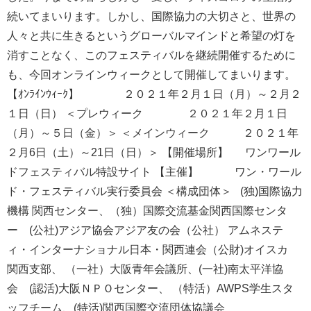
続いてまいります。しかし、国際協力の大切さと、世界の
人々と共に生きるというグローバルマインドと希望の灯を
消すことなく、このフェスティバルを継続開催するために
も、今回オンラインウィークとして開催してまいります。
【ｵﾝﾗｲﾝｳｨｰｸ】 ２０２１年２月１日（月）～２月２
１日（日） ＜プレウィーク ２０２１年２月１日
（月）～５日（金）＞ ＜メインウィーク ２０２１年
２月6日（土）～21日（日）＞ 【開催場所】 ワンワール
ドフェスティバル特設サイト 【主催】 ワン・ワール
ド・フェスティバル実行委員会 ＜構成団体＞ (独)国際協力
機構 関西センター、（独）国際交流基金関西国際センタ
ー (公社)アジア協会アジア友の会（公社） アムネステ
ィ・インターナショナル日本・関西連会（公財)オイスカ
関西支部、 （一社）大阪青年会議所、(一社)南太平洋協
会 (認活)大阪ＮＰＯセンター、 （特活）AWPS学生スタ
ッフチーム、(特活)関西国際交流団体協議会