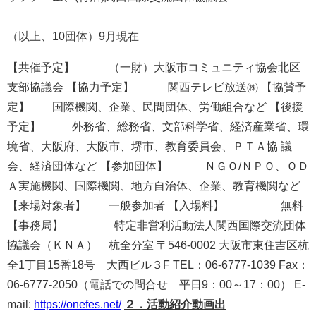
（以上、10団体）9月現在
【共催予定】 （一財）大阪市コミュニティ協会北区
支部協議会 【協力予定】 関西テレビ放送㈱ 【協賛予
定】 国際機関、企業、民間団体、労働組合など 【後援
予定】 外務省、総務省、文部科学省、経済産業省、環
境省、大阪府、大阪市、堺市、教育委員会、ＰＴＡ協 議
会、経済団体など 【参加団体】 ＮＧＯ/ＮＰＯ、ＯＤ
Ａ実施機関、国際機関、地方自治体、企業、教育機関など
【来場対象者】 一般参加者 【入場料】 無料
【事務局】 特定非営利活動法人関西国際交流団体
協議会（ＫＮＡ） 杭全分室 〒546-0002 大阪市東住吉区杭
全1丁目15番18号 大西ビル３F TEL：06-6777-1039 Fax：
06-6777-2050（電話での問合せ 平日9：00～17：00） E-
mail:
https://onefes.net/
２．活動紹介動画出