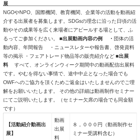
展
NGOやNPO、国際機関、教育機関、企業等の活動を動画紹
介する出展者を募集します。SDGsの理念に沿った日頃の活
動やその成果等を広く来場者にアピールする場として、ふ
るってご参加ください。
■出展動画内容の例
・
団体の活
動内容、年間報告
・ニュースレターや報告書、啓発資料
等の掲示 ・フェアトレード物品等の販売紹介など
■
出展
料
すべて、オンラインウィーク期間中の動画配信出展料
です。やむを得ない事情で、途中中止となった場合でも
OWFへのご協力を頂くためご返金はいたしませんのでご理
解をお願いいたします。 その他の詳細は動画制作セミナー
にてご説明いたします。（セミナー欠席の場合でも同金額
です）
動画
【活動紹介動画出
８，０００円（動画制作セ
出展
展】
ミナー受講料含む）
料