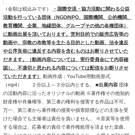
（金額は税込みです）
・
国際交流・協力活動に関わる公益
活動を行っている団体（NGO/NPO、国際機関、公的機関、
教育機関、企業、地縁団体、グループその他の各種団体）
に動画出展を頂いております。営利目的での販売広告等の
動画や、宗教の布教等を主たる目的とした動画、法令違反
や公序良俗に違反する内容を含むものはお断りさせていた
だきます。（動画内容については、実行委員会にて内容確
認し、不適切と思われる内容については配信をお断りさせ
ていただきます）
動画作成：YouTube用動画形式
（mp4） ２分以上～３分以内とする。 ■
出展内容
団体
の活動内容に沿ったオリジナルの動画 ※著作権その他知的
財産権や肖像権等、第三者の権利を侵害する作品は不可。
万一、第三者から著作権の侵害や損害賠償などの主張を受
けた場合でも主催者は責任を負いません。 ※音楽等を使用
する場合は、応募者の責任で著作権処理を済ませた楽曲、