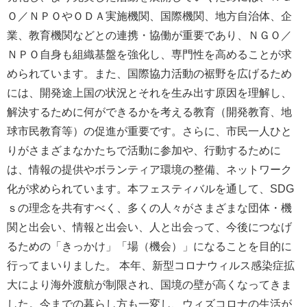
Ｏ／ＮＰＯやＯＤＡ実施機関、国際機関、地方自治体、企
業、教育機関などとの連携・協働が重要であり、ＮＧＯ／
ＮＰＯ自身も組織基盤を強化し、専門性を高めることが求
められています。また、国際協力活動の裾野を広げるため
には、開発途上国の状況とそれを生み出す原因を理解し、
解決するために何ができるかを考える教育（開発教育、地
球市民教育等）の促進が重要です。さらに、市民一人ひと
りがさまざまなかたちで活動に参加や、行動するために
は、情報の提供やボランティア環境の整備、ネットワーク
化が求められています。本フェスティバルを通して、SDG
ｓの理念を共有すべく、多くの人々がさまざまな団体・機
関と出会い、情報と出会い、人と出会って、今後につなげ
るための「きっかけ」「場（機会）」になることを目的に
行ってまいりました。 本年、新型コロナウィルス感染症拡
大により海外渡航が制限され、国境の壁が高くなってきま
した。今までの暮らし方も一変し、ウィズコロナの生活が