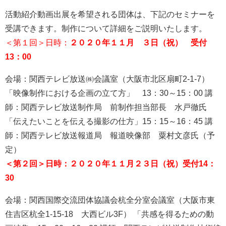
活動紹介動画出展を希望される団体は、下記のセミナーを
受講できます。制作について詳細をご説明いたします。
＜第１回＞日時：
２０２０年１１月 ３日（祝） 受付
13：00
会場：関西テレビ放送㈱会議室（大阪市北区扇町2-1-7）
「映像制作における企画の立て方」 13：30～15：00 講
師：関西テレビ放送制作局 前制作担当部長 水戸徹氏
「伝えたいことを伝える撮影の仕方」15：15～16：45 講
師：関西テレビ放送報道局 報道映像部 粟村文彦氏（予
定）
＜第２回＞日時：２０２０年１１月２３日（祝）受付14：
30
会場：関西国際交流団体協議会杭全分室会議室（大阪市東
住吉区杭全1-15-18 大西ビル3F） 「共感を得るための動