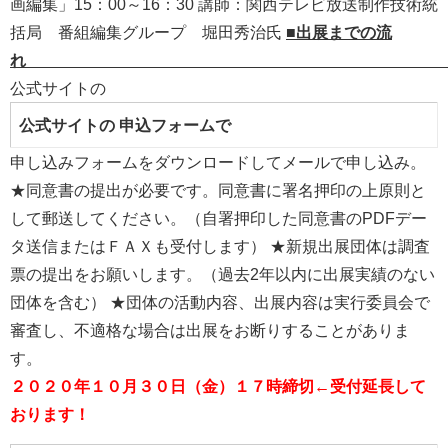
画編集」15：00～16：30 講師：関西テレビ放送制作技術統
括局 番組編集グループ 堀田秀治氏
■出展までの流
公式サイトの
公式サイトの
申込フォームで
申し込みフォームをダウンロードしてメールで申し込み。
★同意書の提出が必要です。同意書に署名押印の上原則と
して郵送してください。（自署押印した同意書のPDFデー
タ送信またはＦＡＸも受付します） ★新規出展団体は調査
票の提出をお願いします。（過去2年以内に出展実績のない
団体を含む） ★団体の活動内容、出展内容は実行委員会で
審査し、不適格な場合は出展をお断りすることがありま
す。
２０２０年１０月３０日（金）１７時締切←受付延長して
おります！