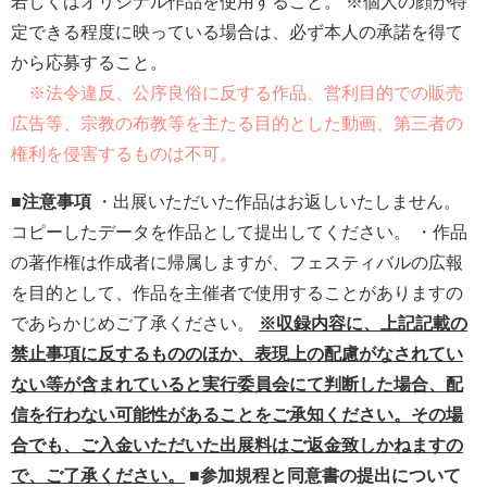
若しくはオリジナル作品を使用すること。 ※個人の顔が特
定できる程度に映っている場合は、必ず本人の承諾を得て
から応募すること。
※
法令違反、公序良俗に反する作品、営利目的での販売
広告等、宗教の布教等を主たる目的とした動画、第三者の
権利を侵害するものは不可。
■
注意事項
・出展いただいた作品はお返しいたしません。
コピーしたデータを作品として提出してください。 ・作品
の著作権は作成者に帰属しますが、フェスティバルの広報
を目的として、作品を主催者で使用することがありますの
であらかじめご了承ください。
※収録内容に、上記記載の
禁止事項に反するもののほか、表現上の配慮がなされてい
ない等が含まれていると実行委員会にて判断した場合、配
信を行わない可能性があることをご承知ください。その場
合でも、ご入金いただいた出展料はご返金致しかねますの
で、ご了承ください。
■参加規程と同意書の提出について