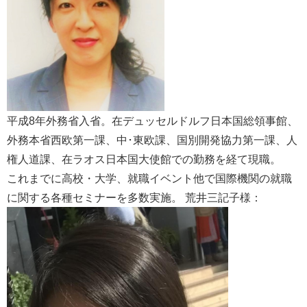
平成8年外務省入省。在デュッセルドルフ日本国総領事館、
外務本省西欧第一課、中･東欧課、国別開発協力第一課、人
権人道課、在ラオス日本国大使館での勤務を経て現職。
これまでに高校・大学、就職イベント他で国際機関の就職
に関する各種セミナーを多数実施。 荒井三記子様：